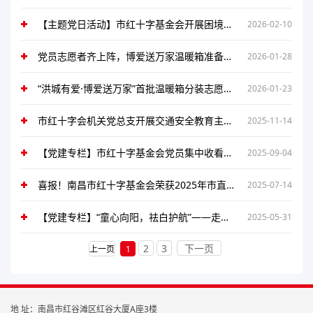
【主题党日活动】市红十字基金会开展困境儿童新春走访慰问活动
2026-02-10
党员志愿者齐上阵，博爱送万家温暖箱准备就绪
2026-01-28
“洪城有爱·博爱送万家”首批温暖箱分装志愿活动温馨启幕
2026-01-23
市红十字会机关党总支开展交通安全教育主题党日活动
2025-11-14
【党建专栏】市红十字基金会党员集中收看纪念中国人民抗日战争暨世界反法西斯战争胜利80周年大会直播
2025-09-04
喜报！南昌市红十字基金会荣获2025年市直机关选树“四强”党支部
2025-07-14
【党建专栏】“童心向阳，祛白护航”——走进修水县开展儿童节关爱行动​
2025-05-31
2
3
下一页
上一页
1
地 址：南昌市红谷滩区红谷大厦A座3楼