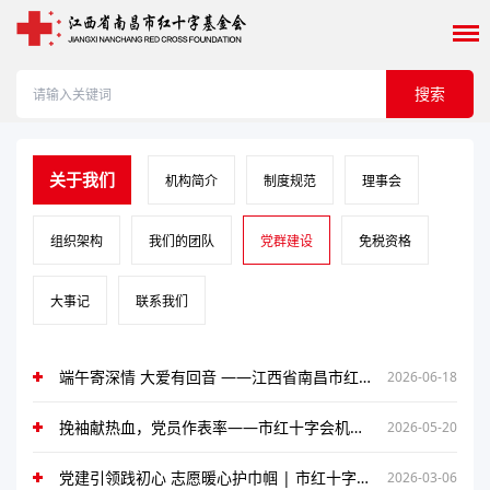
搜索
关于我们
机构简介
制度规范
理事会
组织架构
我们的团队
党群建设
免税资格
大事记
联系我们
端午寄深情 大爱有回音 ——江西省南昌市红十字基金会党支部开展节前走访慰问活动
2026-06-18
挽袖献热血，党员作表率——市红十字会机关党总支开展无偿献血活动
2026-05-20
党建引领践初心 志愿暖心护巾帼 | 市红十字基金会开展“三八”国际劳动妇女节走访慰问活动
2026-03-06