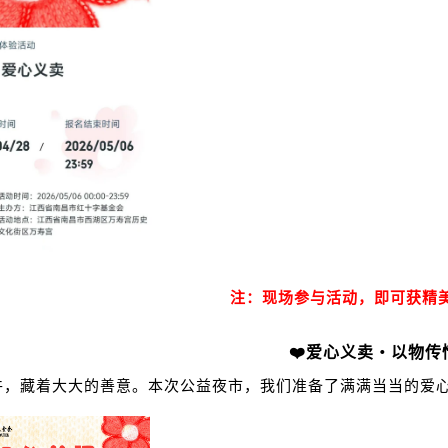
注：现场参与活动，即可获精
❤️
爱心义卖・以物传
件，藏着大大的善意。本次公益夜市，我们准备了满满当当的爱